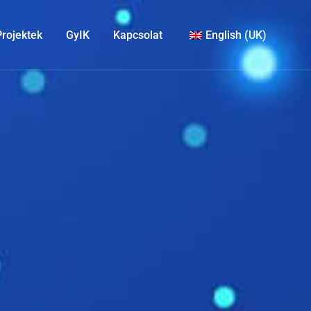
Projektek
GyIK
Kapcsolat
English (UK)