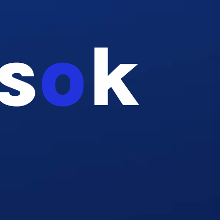
s
O
K