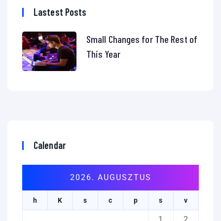
Lastest Posts
Small Changes for The Rest of
This Year
Calendar
2026. AUGUSZTUS
h
K
s
c
p
s
v
1
2